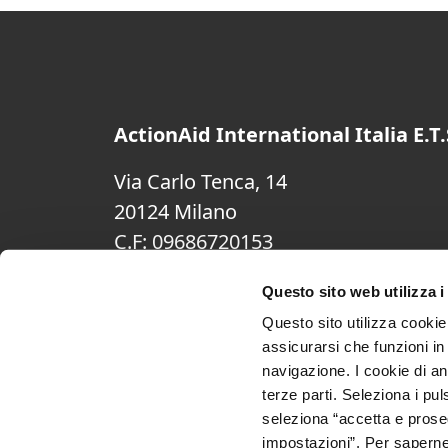
ActionAid International Italia E.T.
Via Carlo Tenca, 14
20124 Milano
C.F: 09686720153
(+39) 02.74200.1
Questo sito web utilizza i
noraproject.ita@actionaid.org
Questo sito utilizza cookie 
Cookie Policy
assicurarsi che funzioni in
navigazione. I cookie di an
Privacy Policy
terze parti. Seleziona i pul
seleziona “accetta e proseg
impostazioni”. Per saperne 