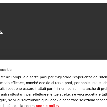
S.
 cookie
tecnici propri e di terze parti per migliorare l'esperienza dell'uten
 modo efficace, nonché cookie di terze parti, per analisi statistich
alisi possono essere trattati per fini non tecnici, ma anche di pro
santi sottostanti per effettuare le tue scelte: se vuoi accettare tutt
ui”, se vuoi selezionare quali cookie accettare seleziona “config
di più leggi la nostra
cookie policy
.