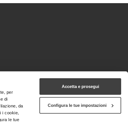
Accetta e prosegui
te, per
e di
Configura le tue impostazioni
filazione, da
i i cookie,
ura le tue