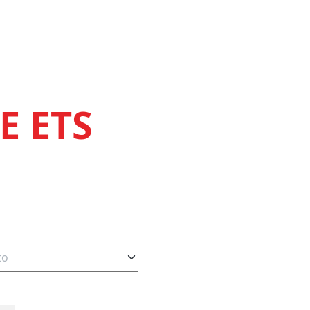
E ETS
TO
to