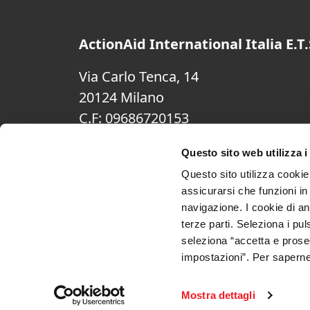
ActionAid International Italia E.T.
Via Carlo Tenca, 14
20124 Milano
C.F: 09686720153
(+39) 02.74200.1
Questo sito web utilizza i
noraproject.ita@actionaid.org
Questo sito utilizza cookie 
Cookie Policy
assicurarsi che funzioni in
navigazione. I cookie di an
Privacy Policy
terze parti. Seleziona i pul
seleziona “accetta e proseg
impostazioni”. Per saperne 
Mostra dettagli