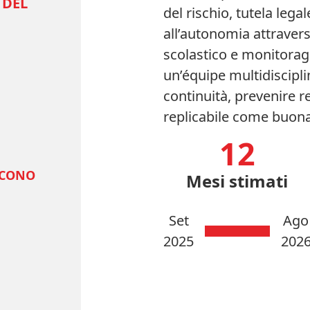
 DEL
del rischio, tutela le
all’autonomia attravers
scolastico e monitorag
un’équipe multidisciplin
continuità, prevenire r
replicabile come buona
12
SCONO
Mesi stimati
Set
Ago
2025
202