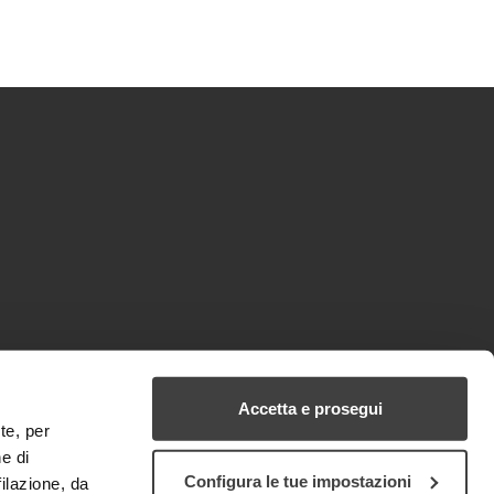
Accetta e prosegui
te, per
e di
Configura le tue impostazioni
filazione, da