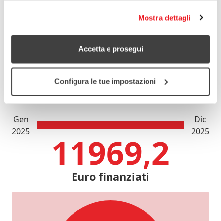
Il progetto mira a prevenire e contrastare la violenza
tue impostazioni”. Per saperne di più leggi la nostra
di genere, attraverso azioni di sensibilizzazione
Mostra dettagli
cookie policy
.
rivolte prevalentemente ai ragazzi e alle ragazze e
alla comunità più ampia in cui sono inseriti.
Accetta e prosegui
12
Configura le tue impostazioni
Mesi stimati
Gen
Dic
2025
2025
11969,2
Euro finanziati