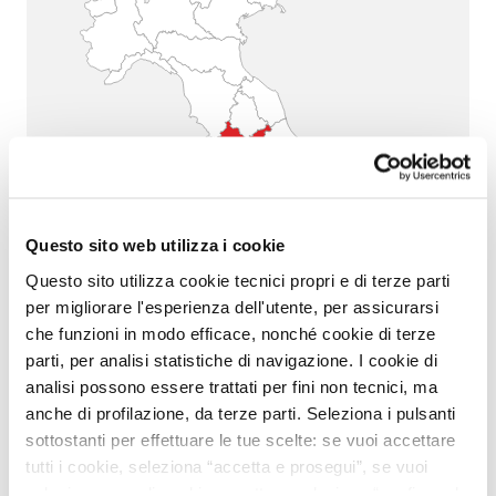
Questo sito web utilizza i cookie
Questo sito utilizza cookie tecnici propri e di terze parti
per migliorare l'esperienza dell'utente, per assicurarsi
che funzioni in modo efficace, nonché cookie di terze
parti, per analisi statistiche di navigazione. I cookie di
LAZIO
analisi possono essere trattati per fini non tecnici, ma
anche di profilazione, da terze parti. Seleziona i pulsanti
sottostanti per effettuare le tue scelte: se vuoi accettare
tutti i cookie, seleziona “accetta e prosegui”, se vuoi
selezionare quali cookie accettare seleziona “configura le